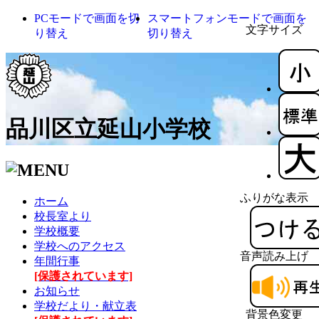
PCモードで画面を切
スマートフォンモードで画面を
文字サイズ
り替え
切り替え
品川区立延山小学校
ふりがな表示
ホーム
校長室より
学校概要
学校へのアクセス
音声読み上げ
年間行事
[保護されています]
お知らせ
学校だより・献立表
背景色変更