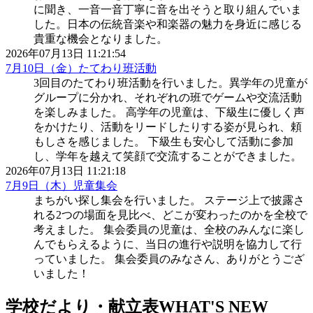
に聞き、一音一音丁寧に音を出そうと取り組んでいま
した。日本の伝統音楽や和楽器の魅力を身近に感じる
貴重な機会となりました。
2026年07月13日 11:21:54
7月10日（金）たてわり班活動
3回目のたてわり班活動を行いました。異学年の児童が
グループに分かれ、それぞれの班でゲームや交流活動
を楽しみました。 高学年の児童は、下級生に優しく声
をかけたり、活動をリードしたりする姿が見られ、頼
もしさを感じました。 下級生も安心して活動に参加
し、学年を越えて笑顔で交流することができました。
2026年07月13日 11:21:18
7月9日（木）児童集会
まちがい探し集会を行いました。 ステージ上で披露さ
れる2つの場面を見比べ、どこが変わったのかを全校で
考えました。 集会委員の児童は、全校のみんなに楽し
んでもらえるように、当日の進行や説明を協力して行
っていました。 集会委員のみなさん、ありがとうござ
いました！
学校だより・献立表
WHAT'S NEW