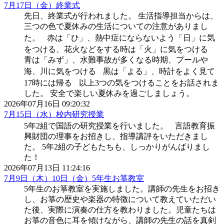
7月17日（金）終業式
先日、終業式が行われました。 生活指導担当からは、
三つの色で夏休みの生活についての注意がありまし
た。 赤は「ひ」、熱中症にならないよう「日」に気
をつける、花火などをする時は「火」に気をつける
青は「みず」、水難事故が多くなる時期、プールや
海、川に気をつける 黒は「よる」、時計をよく見て
17時には帰る 以上3つの気をつけることをお話されま
した。 安全で楽しい夏休みを過ごしましょう。
2026年07月16日 09:20:32
7月15日（水）校内研究授業
5年2組で国語の研究授業を行いました。 言語教育振
興財団の理事をお招きし、指導講評をいただきまし
た。 5年2組の子どもたちも、しっかりがんばりまし
た！
2026年07月13日 11:24:16
7月9日（木）10日（金）5年生お箏教室
5年生のお箏教室を実施しました。講師の先生をお招き
し、お箏の歴史や楽器の特徴について教えていただい
た後、実際に演奏の仕方を教わりました。児童たちは
お箏の音色に耳を傾けながら、講師の先生の話を真剣